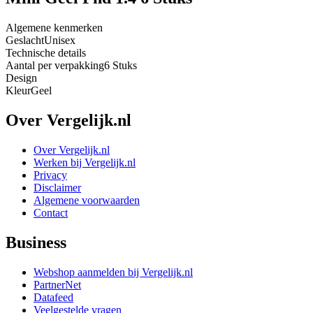
Algemene kenmerken
Geslacht
Unisex
Technische details
Aantal per verpakking
6 Stuks
Design
Kleur
Geel
Over Vergelijk.nl
Over Vergelijk.nl
Werken bij Vergelijk.nl
Privacy
Disclaimer
Algemene voorwaarden
Contact
Business
Webshop aanmelden bij Vergelijk.nl
PartnerNet
Datafeed
Veelgestelde vragen