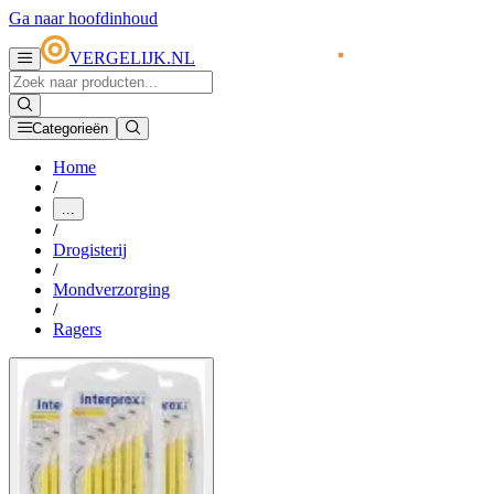
Ga naar hoofdinhoud
VERGELIJK.NL
Categorieën
Home
/
...
/
Drogisterij
/
Mondverzorging
/
Ragers