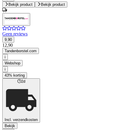
Bekijk product
Bekijk product
Geen reviews
9,90
12,90
Tandenborstel.com
i
Webshop
i
43% korting
2d
Incl. verzendkosten
Bekijk