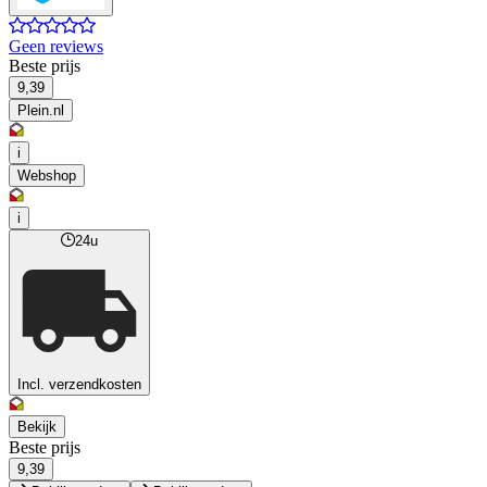
Geen reviews
Beste prijs
9,39
Plein.nl
i
Webshop
i
24u
Incl. verzendkosten
Bekijk
Beste prijs
9,39