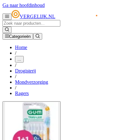
Ga naar hoofdinhoud
VERGELIJK.NL
Categorieën
Home
/
...
/
Drogisterij
/
Mondverzorging
/
Ragers