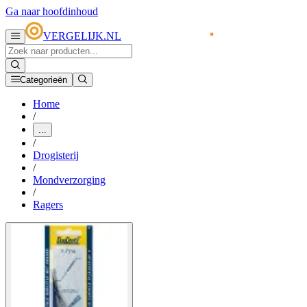
Ga naar hoofdinhoud
VERGELIJK.NL
Categorieën
Home
/
...
/
Drogisterij
/
Mondverzorging
/
Ragers