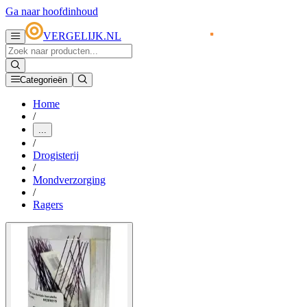
Ga naar hoofdinhoud
VERGELIJK.NL
Categorieën
Home
/
...
/
Drogisterij
/
Mondverzorging
/
Ragers