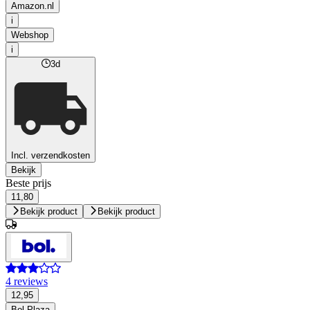
Amazon.nl
i
Webshop
i
3d
Incl. verzendkosten
Bekijk
Beste prijs
11,80
Bekijk product
Bekijk product
4 reviews
12,95
Bol Plaza