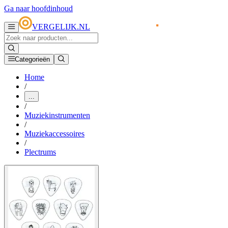
Ga naar hoofdinhoud
VERGELIJK.NL
Categorieën
Home
/
...
/
Muziekinstrumenten
/
Muziekaccessoires
/
Plectrums