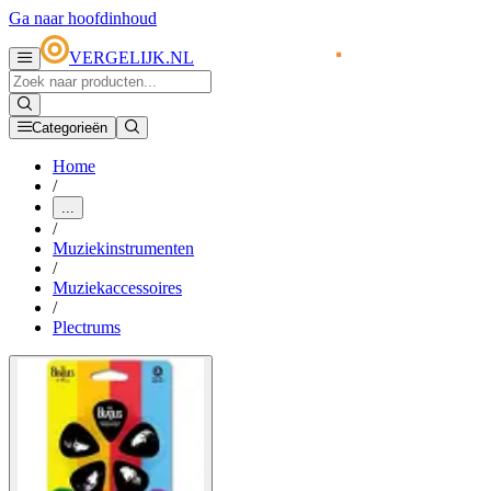
Ga naar hoofdinhoud
VERGELIJK.NL
Categorieën
Home
/
...
/
Muziekinstrumenten
/
Muziekaccessoires
/
Plectrums