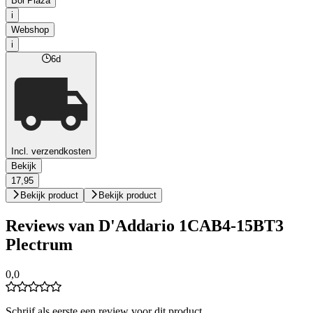
Bol Plaza
i
Webshop
i
6d
Incl. verzendkosten
Bekijk
17,95
Bekijk product
Bekijk product
Reviews van D'Addario 1CAB4-15BT3
Plectrum
0,0
Schrijf als eerste een review voor dit product