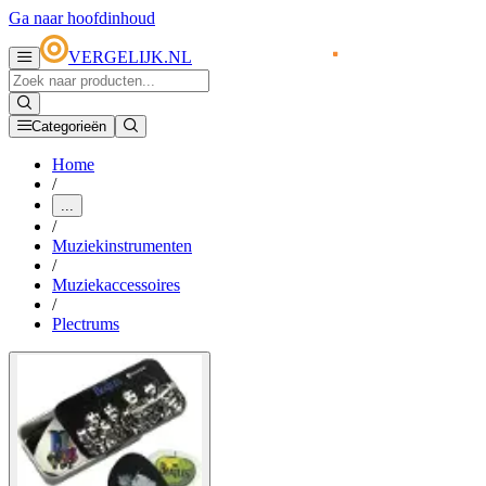
Ga naar hoofdinhoud
VERGELIJK.NL
Categorieën
Home
/
...
/
Muziekinstrumenten
/
Muziekaccessoires
/
Plectrums