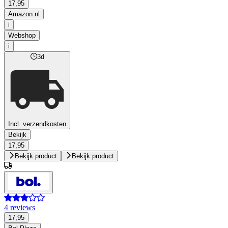
17,95
Amazon.nl
i
Webshop
i
3d
Incl. verzendkosten
Bekijk
17,95
Bekijk product
Bekijk product
4 reviews
17,95