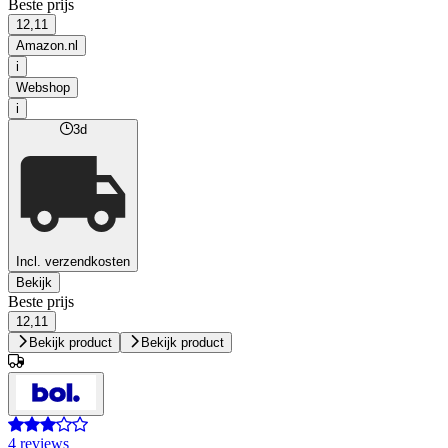
Beste prijs
12,11
Amazon.nl
i
Webshop
i
3d
Incl. verzendkosten
Bekijk
Beste prijs
12,11
Bekijk product
Bekijk product
4 reviews