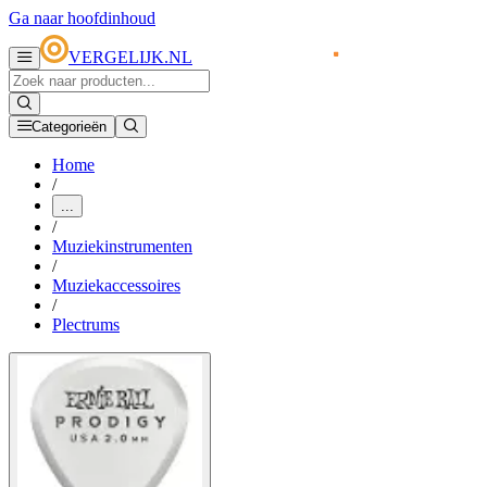
Ga naar hoofdinhoud
VERGELIJK.NL
Categorieën
Home
/
...
/
Muziekinstrumenten
/
Muziekaccessoires
/
Plectrums