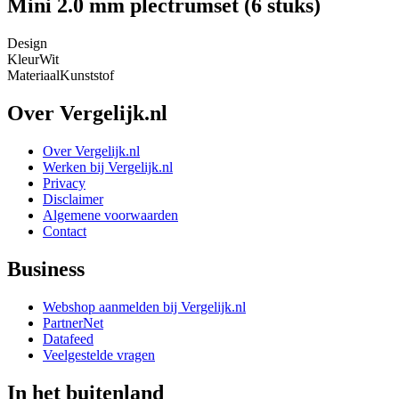
Mini 2.0 mm plectrumset (6 stuks)
Design
Kleur
Wit
Materiaal
Kunststof
Over Vergelijk.nl
Over Vergelijk.nl
Werken bij Vergelijk.nl
Privacy
Disclaimer
Algemene voorwaarden
Contact
Business
Webshop aanmelden bij Vergelijk.nl
PartnerNet
Datafeed
Veelgestelde vragen
In het buitenland