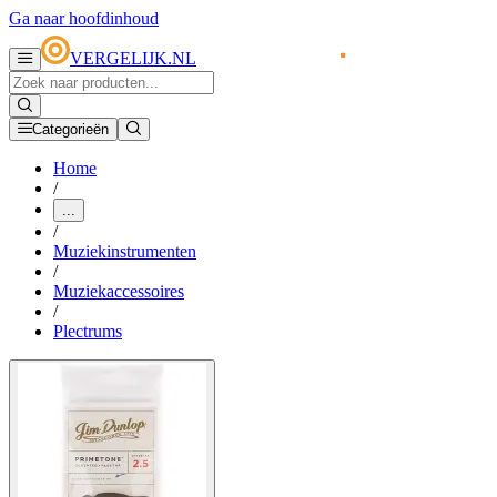
Ga naar hoofdinhoud
VERGELIJK.NL
Categorieën
Home
/
...
/
Muziekinstrumenten
/
Muziekaccessoires
/
Plectrums