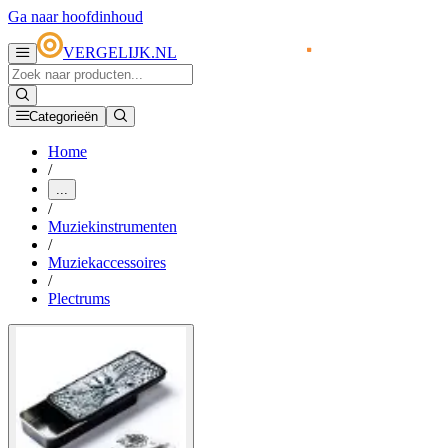
Ga naar hoofdinhoud
VERGELIJK.NL
Categorieën
Home
/
...
/
Muziekinstrumenten
/
Muziekaccessoires
/
Plectrums