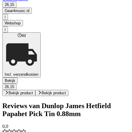
26,15
Gear4music.nl
i
Webshop
i
4d
Incl. verzendkosten
Bekijk
26,15
Bekijk product
Bekijk product
Reviews van Dunlop James Hetfield
Papahet Pick Tin 0.88mm
0,0