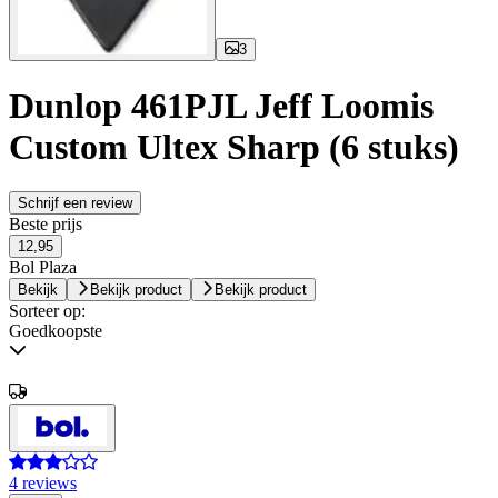
3
Dunlop 461PJL Jeff Loomis
Custom Ultex Sharp (6 stuks)
Schrijf een review
Beste prijs
12,95
Bol Plaza
Bekijk
Bekijk product
Bekijk product
Sorteer op:
Goedkoopste
4 reviews