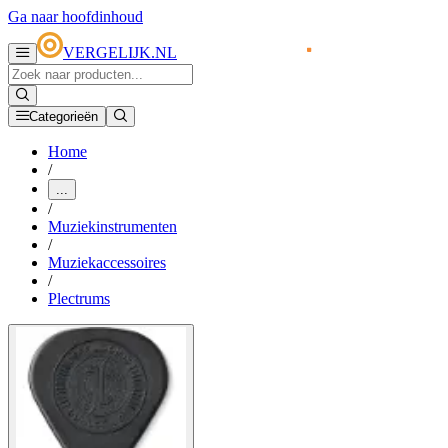
Ga naar hoofdinhoud
VERGELIJK.NL
Categorieën
Home
/
...
/
Muziekinstrumenten
/
Muziekaccessoires
/
Plectrums