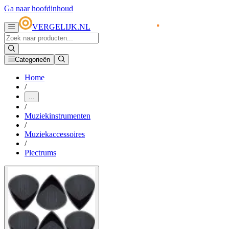
Ga naar hoofdinhoud
VERGELIJK.NL
Categorieën
Home
/
...
/
Muziekinstrumenten
/
Muziekaccessoires
/
Plectrums