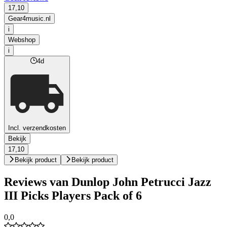
17,10
Gear4music.nl
i
Webshop
i
4d
Incl. verzendkosten
Bekijk
17,10
Bekijk product
Bekijk product
Reviews van Dunlop John Petrucci Jazz
III Picks Players Pack of 6
0,0