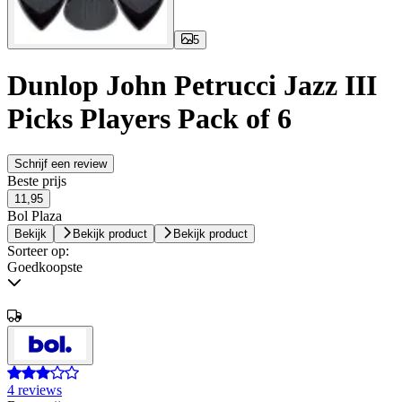
5
Dunlop John Petrucci Jazz III
Picks Players Pack of 6
Schrijf een review
Beste prijs
11,95
Bol Plaza
Bekijk
Bekijk product
Bekijk product
Sorteer op:
Goedkoopste
4 reviews