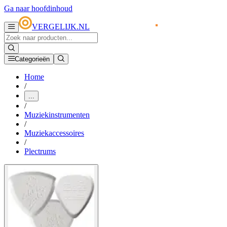
Ga naar hoofdinhoud
VERGELIJK.NL
Categorieën
Home
/
...
/
Muziekinstrumenten
/
Muziekaccessoires
/
Plectrums