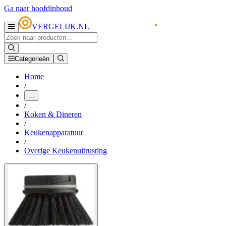
Ga naar hoofdinhoud
VERGELIJK.NL
Categorieën
Home
/
...
/
Koken & Dineren
/
Keukenapparatuur
/
Overige Keukenuitrusting