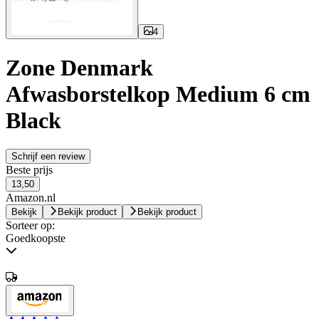
4
Zone Denmark
Afwasborstelkop Medium 6 cm
Black
Schrijf een review
Beste prijs
13,50
Amazon.nl
Bekijk
Bekijk product
Bekijk product
Sorteer op:
Goedkoopste