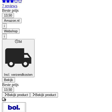
7 reviews
Beste prijs
13,50
Amazon.nl
i
Webshop
i
3d
Incl. verzendkosten
Bekijk
Beste prijs
13,50
Bekijk product
Bekijk product