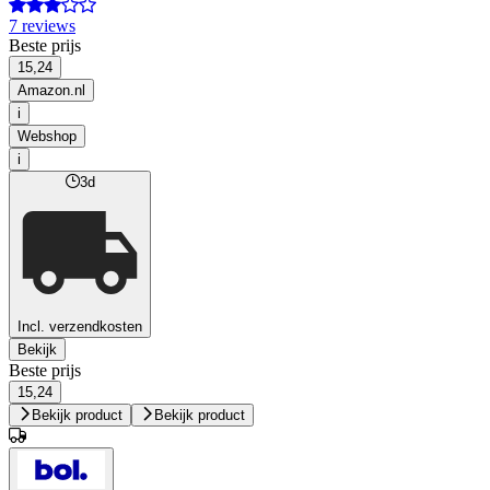
7 reviews
Beste prijs
15,24
Amazon.nl
i
Webshop
i
3d
Incl. verzendkosten
Bekijk
Beste prijs
15,24
Bekijk product
Bekijk product