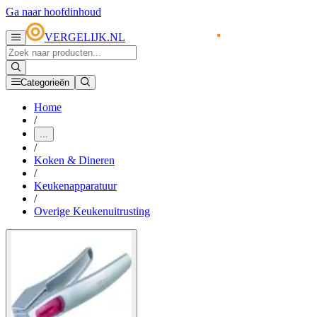
Ga naar hoofdinhoud
VERGELIJK.NL
Categorieën
Home
/
...
/
Koken & Dineren
/
Keukenapparatuur
/
Overige Keukenuitrusting