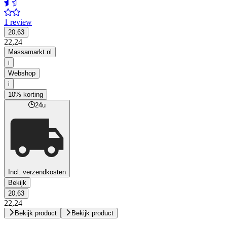
1 review
20,63
22,24
Massamarkt.nl
i
Webshop
i
10% korting
24u
Incl. verzendkosten
Bekijk
20,63
22,24
Bekijk product
Bekijk product