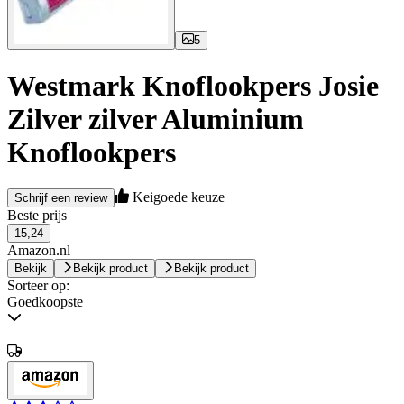
5
Westmark Knoflookpers Josie
Zilver zilver Aluminium
Knoflookpers
Keigoede keuze
Schrijf een review
Beste prijs
15,24
Amazon.nl
Bekijk
Bekijk product
Bekijk product
Sorteer op:
Goedkoopste