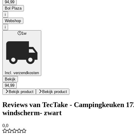
94,99
Bol Plaza
i
Webshop
i
1w
Incl. verzendkosten
Bekijk
94,99
Bekijk product
Bekijk product
Reviews van TecTake - Campingkeuken 172
windscherm- zwart
0,0