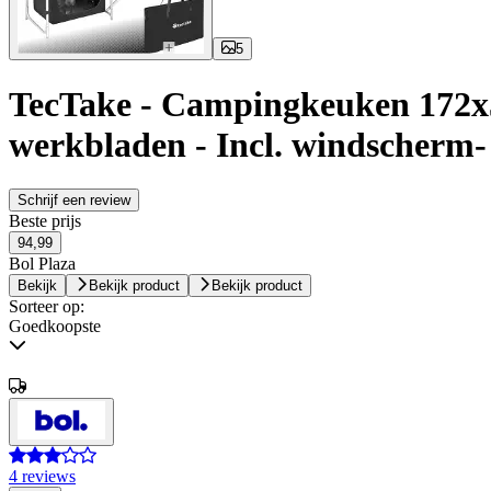
5
TecTake - Campingkeuken 172x5
werkbladen - Incl. windscherm-
Schrijf een review
Beste prijs
94,99
Bol Plaza
Bekijk
Bekijk product
Bekijk product
Sorteer op:
Goedkoopste
4 reviews