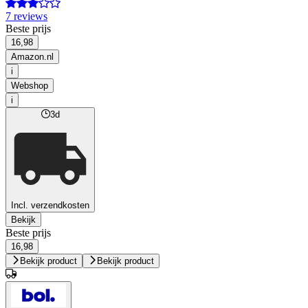
7 reviews
Beste prijs
16,98
Amazon.nl
i
Webshop
i
3d
Incl. verzendkosten
Bekijk
Beste prijs
16,98
Bekijk product
Bekijk product