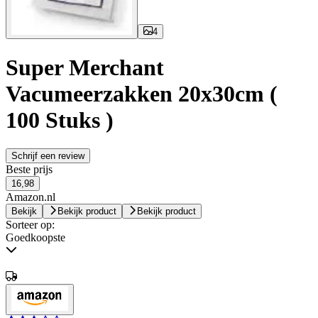
4
Super Merchant
Vacumeerzakken 20x30cm (
100 Stuks )
Schrijf een review
Beste prijs
16,98
Amazon.nl
Bekijk
Bekijk product
Bekijk product
Sorteer op:
Goedkoopste