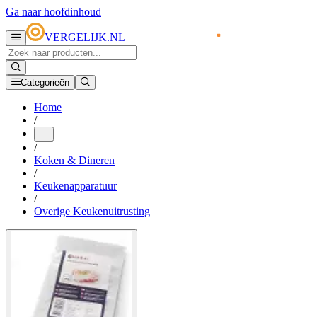
Ga naar hoofdinhoud
VERGELIJK.NL
Categorieën
Home
/
...
/
Koken & Dineren
/
Keukenapparatuur
/
Overige Keukenuitrusting