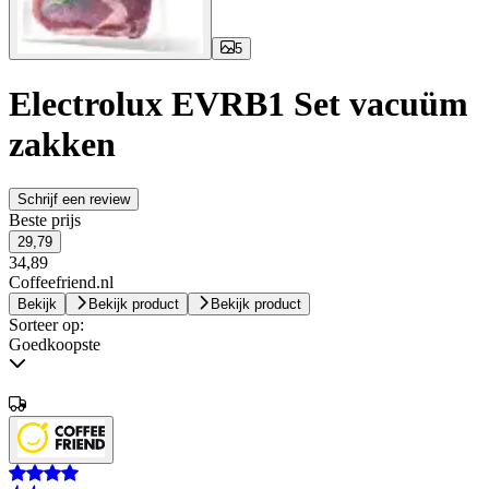
5
Electrolux EVRB1 Set vacuüm
zakken
Schrijf een review
Beste prijs
29,79
34,89
Coffeefriend.nl
Bekijk
Bekijk product
Bekijk product
Sorteer op:
Goedkoopste