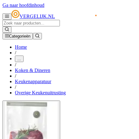
Ga naar hoofdinhoud
VERGELIJK.NL
Categorieën
Home
/
...
/
Koken & Dineren
/
Keukenapparatuur
/
Overige Keukenuitrusting