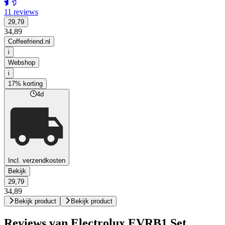
11 reviews
29,79
34,89
Coffeefriend.nl
i
Webshop
i
17% korting
4d
Incl. verzendkosten
Bekijk
29,79
34,89
Bekijk product
Bekijk product
Reviews van Electrolux EVRB1 Set