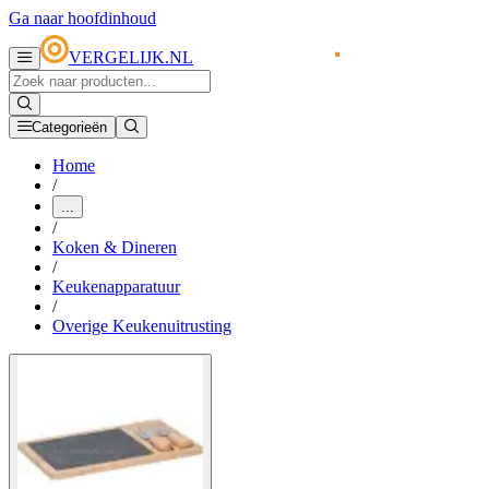
Ga naar hoofdinhoud
VERGELIJK.NL
Categorieën
Home
/
...
/
Koken & Dineren
/
Keukenapparatuur
/
Overige Keukenuitrusting