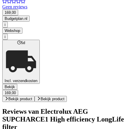
Geen reviews
169,00
Budgetplan.nl
i
Webshop
i
5d
Incl. verzendkosten
Bekijk
169,00
Bekijk product
Bekijk product
Reviews van Electrolux AEG
SUPCHARCE1 High efficiency LongLife
filter