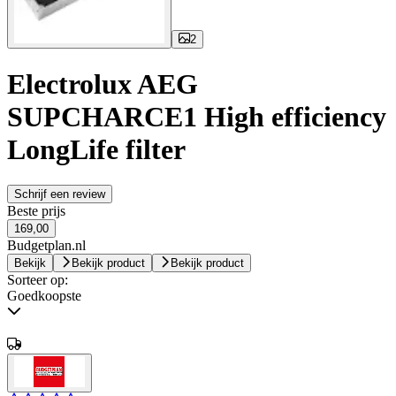
2
Electrolux AEG
SUPCHARCE1 High efficiency
LongLife filter
Schrijf een review
Beste prijs
169,00
Budgetplan.nl
Bekijk
Bekijk product
Bekijk product
Sorteer op:
Goedkoopste