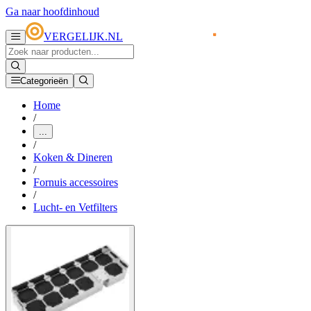
Ga naar hoofdinhoud
VERGELIJK.NL
Categorieën
Home
/
...
/
Koken & Dineren
/
Fornuis accessoires
/
Lucht- en Vetfilters