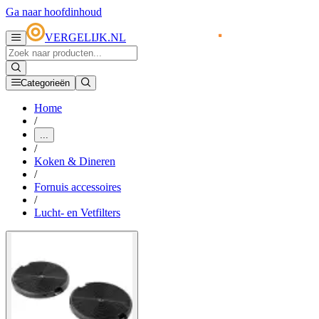
Ga naar hoofdinhoud
VERGELIJK.NL
Categorieën
Home
/
...
/
Koken & Dineren
/
Fornuis accessoires
/
Lucht- en Vetfilters