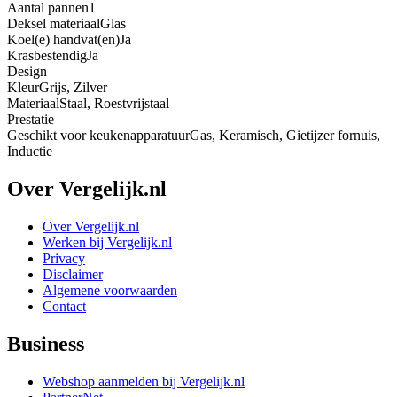
Aantal pannen
1
Deksel materiaal
Glas
Koel(e) handvat(en)
Ja
Krasbestendig
Ja
Design
Kleur
Grijs, Zilver
Materiaal
Staal, Roestvrijstaal
Prestatie
Geschikt voor keukenapparatuur
Gas, Keramisch, Gietijzer fornuis,
Inductie
Over Vergelijk.nl
Over Vergelijk.nl
Werken bij Vergelijk.nl
Privacy
Disclaimer
Algemene voorwaarden
Contact
Business
Webshop aanmelden bij Vergelijk.nl