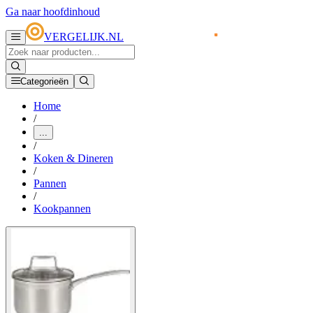
Ga naar hoofdinhoud
VERGELIJK.NL
Categorieën
Home
/
...
/
Koken & Dineren
/
Pannen
/
Kookpannen