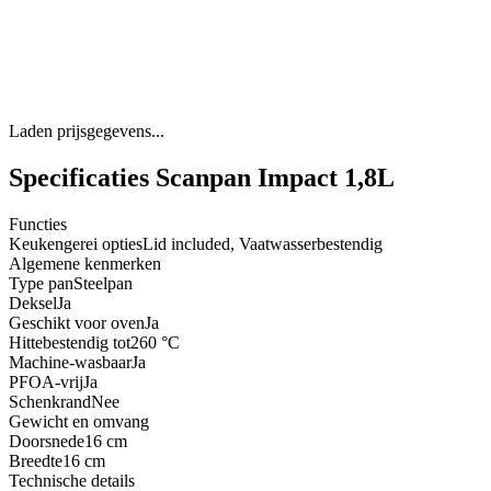
Laden prijsgegevens...
Specificaties Scanpan Impact 1,8L
Functies
Keukengerei opties
Lid included, Vaatwasserbestendig
Algemene kenmerken
Type pan
Steelpan
Deksel
Ja
Geschikt voor oven
Ja
Hittebestendig tot
260 °C
Machine-wasbaar
Ja
PFOA-vrij
Ja
Schenkrand
Nee
Gewicht en omvang
Doorsnede
16 cm
Breedte
16 cm
Technische details