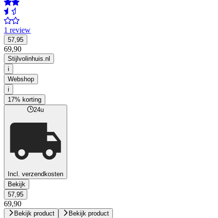
1 review
57,95
69,90
Stijlvolinhuis.nl
i
Webshop
i
17% korting
24u
Incl. verzendkosten
Bekijk
57,95
69,90
Bekijk product
Bekijk product