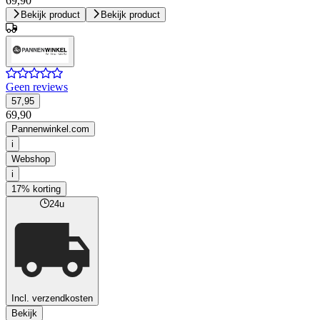
69,90
Bekijk product
Bekijk product
Geen reviews
57,95
69,90
Pannenwinkel.com
i
Webshop
i
17% korting
24u
Incl. verzendkosten
Bekijk