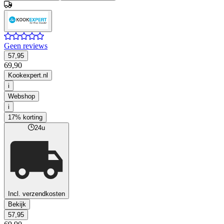
Geen reviews
57,95
69,90
Kookexpert.nl
i
Webshop
i
17% korting
24u
Incl. verzendkosten
Bekijk
57,95