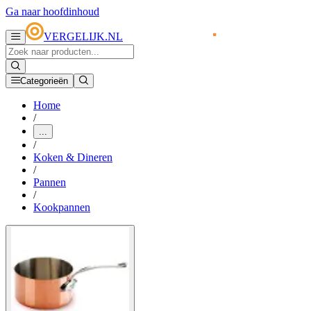
Ga naar hoofdinhoud
VERGELIJK.NL
Categorieën
Home
/
...
/
Koken & Dineren
/
Pannen
/
Kookpannen