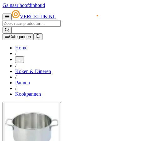
Ga naar hoofdinhoud
VERGELIJK.NL
Categorieën
Home
/
...
/
Koken & Dineren
/
Pannen
/
Kookpannen