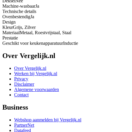
Deksel
Nee
Machine-wasbaar
Ja
Technische details
Ovenbestendig
Ja
Design
Kleur
Grijs, Zilver
Materiaal
Metaal, Roestvrijstaal, Staal
Prestatie
Geschikt voor keukenapparatuur
Inductie
Over Vergelijk.nl
Over Vergelijk.nl
Werken bij Vergelijk.nl
Privacy
Disclaimer
Algemene voorwaarden
Contact
Business
Webshop aanmelden bij Vergelijk.nl
PartnerNet
Datafeed