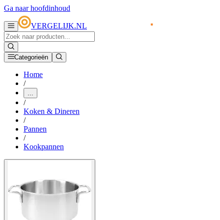
Ga naar hoofdinhoud
VERGELIJK.NL
Categorieën
Home
/
...
/
Koken & Dineren
/
Pannen
/
Kookpannen