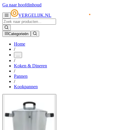
Ga naar hoofdinhoud
VERGELIJK.NL
Categorieën
Home
/
...
/
Koken & Dineren
/
Pannen
/
Kookpannen