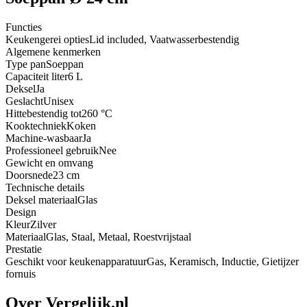
Functies
Keukengerei opties
Lid included, Vaatwasserbestendig
Algemene kenmerken
Type pan
Soeppan
Capaciteit liter
6 L
Deksel
Ja
Geslacht
Unisex
Hittebestendig tot
260 °C
Kooktechniek
Koken
Machine-wasbaar
Ja
Professioneel gebruik
Nee
Gewicht en omvang
Doorsnede
23 cm
Technische details
Deksel materiaal
Glas
Design
Kleur
Zilver
Materiaal
Glas, Staal, Metaal, Roestvrijstaal
Prestatie
Geschikt voor keukenapparatuur
Gas, Keramisch, Inductie, Gietijzer
fornuis
Over Vergelijk.nl