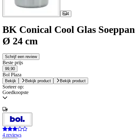
4
BK Conical Cool Glas Soeppan
Ø 24 cm
Schrijf een review
Beste prijs
99,90
Bol Plaza
Bekijk
Bekijk product
Bekijk product
Sorteer op:
Goedkoopste
4 reviews