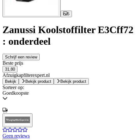
5
Zanussi Koolstoffilter E3Cff72
: onderdeel
Schrijf een review
Beste prijs
31,80
Afzuigkapfilterexpert.nl
Bekijk
Bekijk product
Bekijk product
Sorteer op:
Goedkoopste
Geen reviews