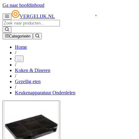
Ga naar hoofdinhoud
VERGELIJK.NL
Categorieën
Home
/
...
/
Koken & Dineren
/
Gezellig eten
/
Keukenapparatuur Onderdelen