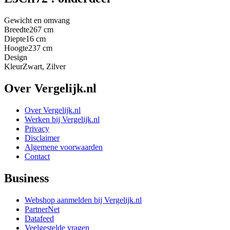
Gewicht en omvang
Breedte
267 cm
Diepte
16 cm
Hoogte
237 cm
Design
Kleur
Zwart, Zilver
Over Vergelijk.nl
Over Vergelijk.nl
Werken bij Vergelijk.nl
Privacy
Disclaimer
Algemene voorwaarden
Contact
Business
Webshop aanmelden bij Vergelijk.nl
PartnerNet
Datafeed
Veelgestelde vragen