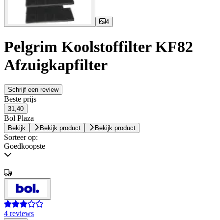
4
Pelgrim Koolstoffilter KF82
Afzuigkapfilter
Schrijf een review
Beste prijs
31,40
Bol Plaza
Bekijk
Bekijk product
Bekijk product
Sorteer op:
Goedkoopste
4 reviews