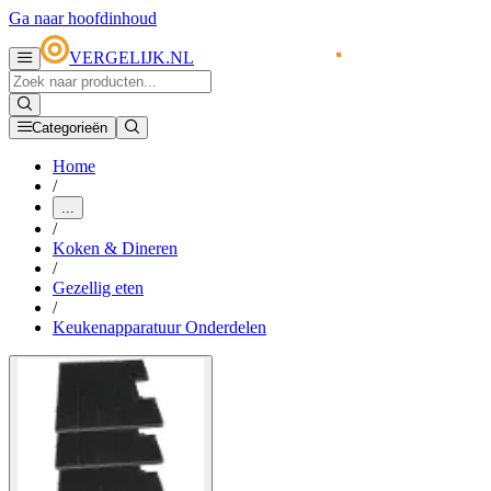
Ga naar hoofdinhoud
VERGELIJK.NL
Categorieën
Home
/
...
/
Koken & Dineren
/
Gezellig eten
/
Keukenapparatuur Onderdelen