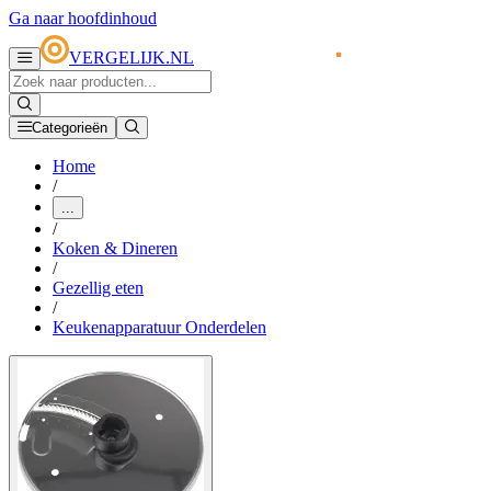
Ga naar hoofdinhoud
VERGELIJK.NL
Categorieën
Home
/
...
/
Koken & Dineren
/
Gezellig eten
/
Keukenapparatuur Onderdelen