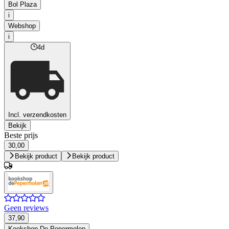
Bol Plaza
i
Webshop
i
4d
Incl. verzendkosten
Bekijk
Beste prijs
30,00
Bekijk product
Bekijk product
Geen reviews
37,90
Kookshop De Pepermolen