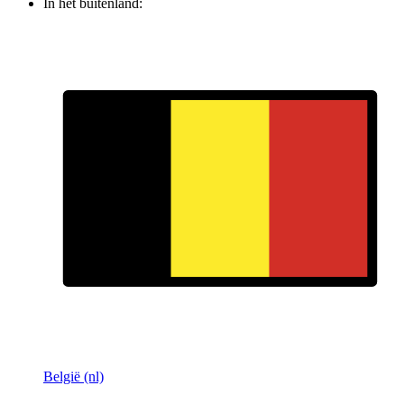
In het buitenland:
België (nl)