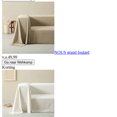
NOUS grand foulard
v.a.
49,99
Ga naar Wehkamp
Korting