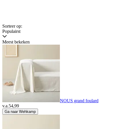
Sorteer op:
Populairst
Meest bekeken
NOUS grand foulard
v.a.
54,99
Ga naar Wehkamp