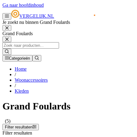
Ga naar hoofdinhoud
VERGELIJK.NL
Je zoekt nu binnen Grand Foulards
Grand Foulards
Categorieën
Home
/
Woonaccessoires
/
Kleden
Grand Foulards
(5)
Filter resultaten
Filter resultaten