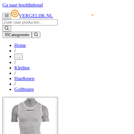
Ga naar hoofdinhoud
VERGELIJK.NL
Categorieën
Home
/
...
/
Kleding
/
Hardlopen
/
Golftruien