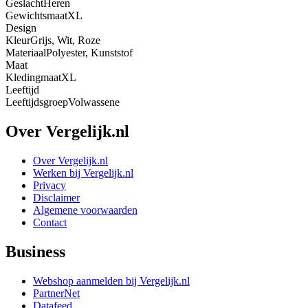
Geslacht
Heren
Gewichtsmaat
XL
Design
Kleur
Grijs, Wit, Roze
Materiaal
Polyester, Kunststof
Maat
Kledingmaat
XL
Leeftijd
Leeftijdsgroep
Volwassene
Over Vergelijk.nl
Over Vergelijk.nl
Werken bij Vergelijk.nl
Privacy
Disclaimer
Algemene voorwaarden
Contact
Business
Webshop aanmelden bij Vergelijk.nl
PartnerNet
Datafeed