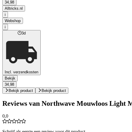
34,98
Alltricks.nl
i
Webshop
i
3d
Incl. verzendkosten
Bekijk
34,98
Bekijk product
Bekijk product
Reviews van Northwave Mouwloos Light 
0,0
Schrijf als eerste een review voor dit product