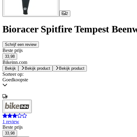
2
Bioracer Spitfire Tempest Bee
Schrijf een review
Beste prijs
33,98
Bikeinn.com
Bekijk
Bekijk product
Bekijk product
Sorteer op:
Goedkoopste
1 review
Beste prijs
33,98