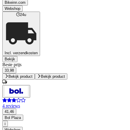
Bikeinn.com
Webshop
24u
Incl. verzendkosten
Bekijk
Beste prijs
33,98
Bekijk product
Bekijk product
4 reviews
41,46
Bol Plaza
i
Webshop