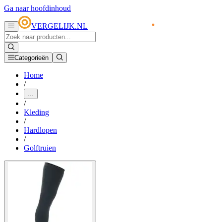
Ga naar hoofdinhoud
VERGELIJK.NL
Categorieën
Home
/
...
/
Kleding
/
Hardlopen
/
Golftruien