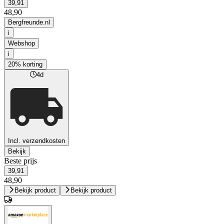
39,91
48,90
Bergfreunde.nl
i
Webshop
i
20% korting
4d
Incl. verzendkosten
Bekijk
Beste prijs
39,91
48,90
Bekijk product
Bekijk product