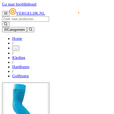
Ga naar hoofdinhoud
VERGELIJK.NL
Categorieën
Home
/
...
/
Kleding
/
Hardlopen
/
Golftruien