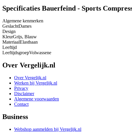
Specificaties Bauerfeind - Sports Compres
Algemene kenmerken
Geslacht
Dames
Design
Kleur
Grijs, Blauw
Materiaal
Elasthaan
Leeftijd
Leeftijdsgroep
Volwassene
Over Vergelijk.nl
Over Vergelijk.nl
Werken bij Vergelijk.nl
Privacy
Disclaimer
Algemene voorwaarden
Contact
Business
Webshop aanmelden bij Vergelijk.nl