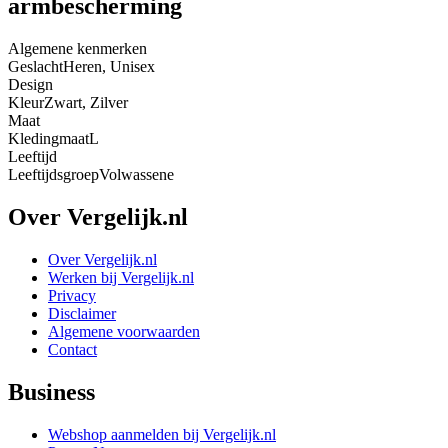
armbescherming
Algemene kenmerken
Geslacht
Heren, Unisex
Design
Kleur
Zwart, Zilver
Maat
Kledingmaat
L
Leeftijd
Leeftijdsgroep
Volwassene
Over Vergelijk.nl
Over Vergelijk.nl
Werken bij Vergelijk.nl
Privacy
Disclaimer
Algemene voorwaarden
Contact
Business
Webshop aanmelden bij Vergelijk.nl