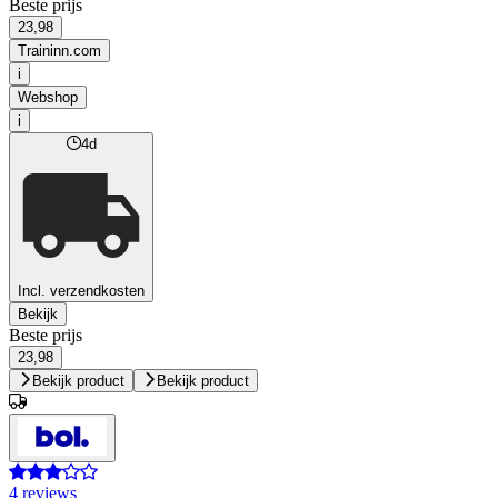
Beste prijs
23,98
Traininn.com
i
Webshop
i
4d
Incl. verzendkosten
Bekijk
Beste prijs
23,98
Bekijk product
Bekijk product
4 reviews