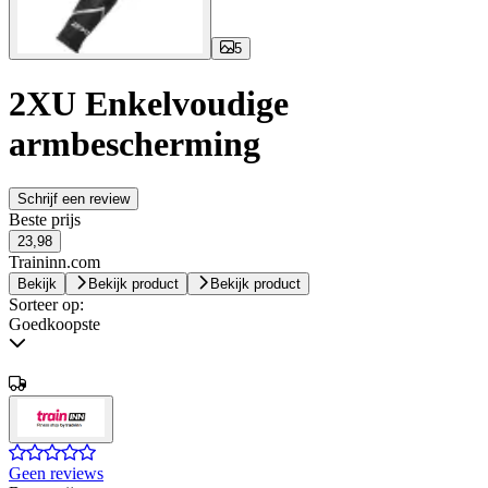
5
2XU Enkelvoudige
armbescherming
Schrijf een review
Beste prijs
23,98
Traininn.com
Bekijk
Bekijk product
Bekijk product
Sorteer op:
Goedkoopste
Geen reviews