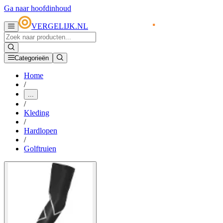
Ga naar hoofdinhoud
VERGELIJK.NL
Categorieën
Home
/
...
/
Kleding
/
Hardlopen
/
Golftruien