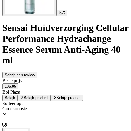
5
Sensai Huidverzorging Cellular
Performance Hydrachange
Essence Serum Anti-Aging 40
ml
Schrijf een review
Beste prijs
105,95
Bol Plaza
Bekijk
Bekijk product
Bekijk product
Sorteer op:
Goedkoopste