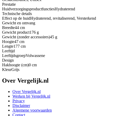
Prestatie
Huidverzorgingsproductfuncties
Hydraterend
Technische details
Effect op de huid
Hydraterend, revitaliserend, Versterkend
Gewicht en omvang
Breedte
44 cm
Gewicht product
176 g
Gewicht (zonder accessoires)
45 g
Hoogte
47 cm
Lengte
177 cm
Leeftijd
Leeftijdsgroep
Volwassene
Design
Hakhoogte (cm)
0 cm
Kleur
Grijs
Over Vergelijk.nl
Over Vergelijk.nl
Werken bij Vergelijk.nl
Privacy
Disclaimer
Algemene voorwaarden
Contact