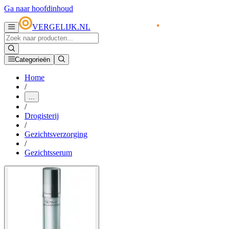
Ga naar hoofdinhoud
VERGELIJK.NL
Categorieën
Home
/
...
/
Drogisterij
/
Gezichtsverzorging
/
Gezichtsserum