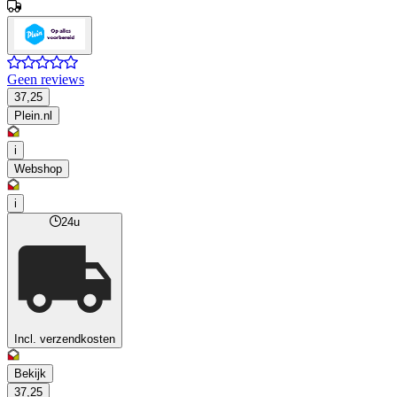
Geen reviews
37,25
Plein.nl
i
Webshop
i
24u
Incl. verzendkosten
Bekijk
37,25