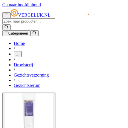
Ga naar hoofdinhoud
VERGELIJK.NL
Categorieën
Home
/
...
/
Drogisterij
/
Gezichtsverzorging
/
Gezichtsserum