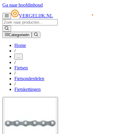
Ga naar hoofdinhoud
VERGELIJK.NL
Categorieën
Home
/
...
/
Fietsen
/
Fietsonderdelen
/
Fietskettingen