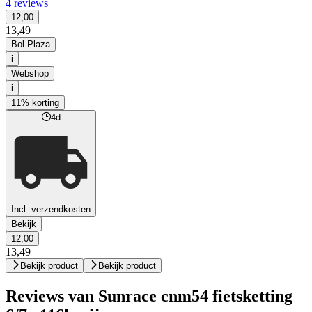
4 reviews
12,00
13,49
Bol Plaza
i
Webshop
i
11% korting
4d
Incl. verzendkosten
Bekijk
12,00
13,49
Bekijk product
Bekijk product
Reviews van Sunrace cnm54 fietsketting