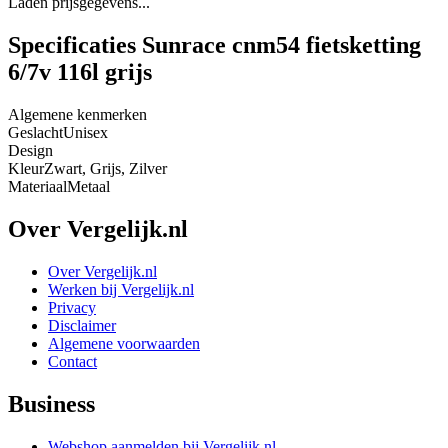
Laden prijsgegevens...
Specificaties Sunrace cnm54 fietsketting
6/7v 116l grijs
Algemene kenmerken
Geslacht
Unisex
Design
Kleur
Zwart, Grijs, Zilver
Materiaal
Metaal
Over Vergelijk.nl
Over Vergelijk.nl
Werken bij Vergelijk.nl
Privacy
Disclaimer
Algemene voorwaarden
Contact
Business
Webshop aanmelden bij Vergelijk.nl