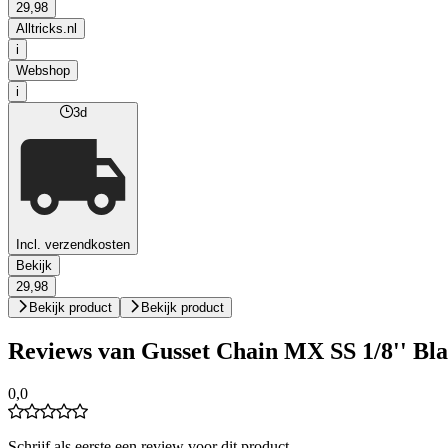
29,98
Alltricks.nl
i
Webshop
i
3d
Incl. verzendkosten
Bekijk
29,98
Bekijk product
Bekijk product
Reviews van Gusset Chain MX SS 1/8'' Bl
0,0
Schrijf als eerste een review voor dit product