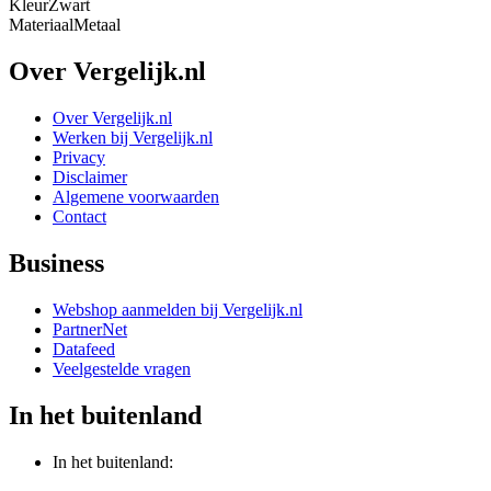
Kleur
Zwart
Materiaal
Metaal
Over Vergelijk.nl
Over Vergelijk.nl
Werken bij Vergelijk.nl
Privacy
Disclaimer
Algemene voorwaarden
Contact
Business
Webshop aanmelden bij Vergelijk.nl
PartnerNet
Datafeed
Veelgestelde vragen
In het buitenland
In het buitenland: