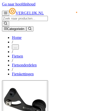
Ga naar hoofdinhoud
VERGELIJK.NL
Categorieën
Home
/
...
/
Fietsen
/
Fietsonderdelen
/
Fietskettingen