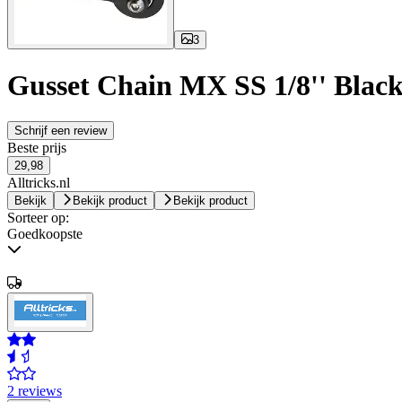
3
Gusset Chain MX SS 1/8'' Blac
Schrijf een review
Beste prijs
29,98
Alltricks.nl
Bekijk
Bekijk product
Bekijk product
Sorteer op:
Goedkoopste
2 reviews