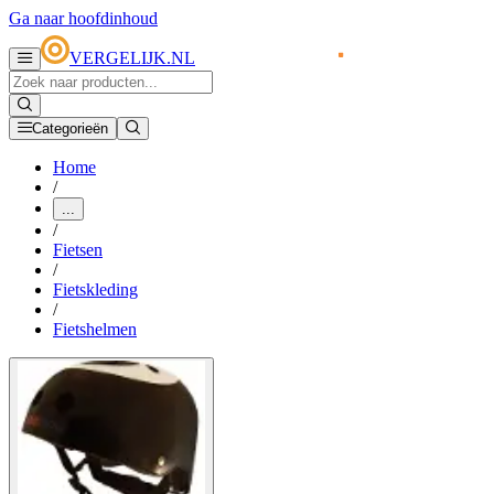
Ga naar hoofdinhoud
VERGELIJK.NL
Categorieën
Home
/
...
/
Fietsen
/
Fietskleding
/
Fietshelmen