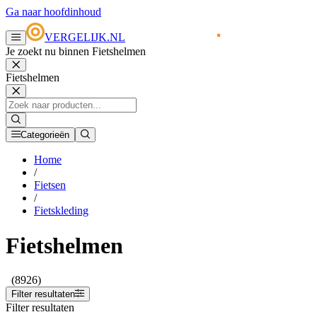
Ga naar hoofdinhoud
VERGELIJK.NL
Je zoekt nu binnen Fietshelmen
Fietshelmen
Categorieën
Home
/
Fietsen
/
Fietskleding
Fietshelmen
(8926)
Filter resultaten
Filter resultaten