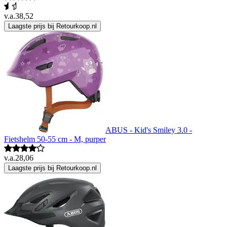
v.a.
38,52
Laagste prijs bij Retourkoop.nl
ABUS - Kid's Smiley 3.0 -
Fietshelm 50-55 cm - M, purper
v.a.
28,06
Laagste prijs bij Retourkoop.nl