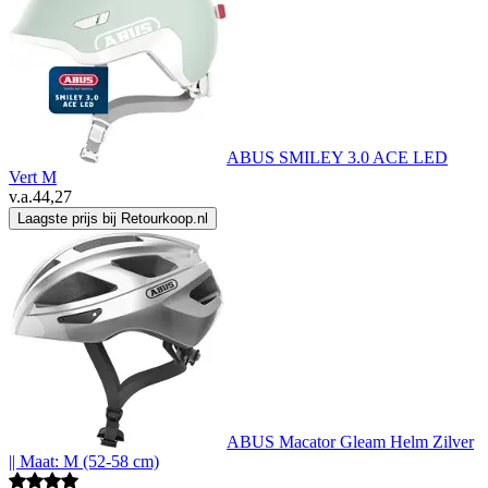
ABUS SMILEY 3.0 ACE LED
Vert M
v.a.
44,27
Laagste prijs bij Retourkoop.nl
ABUS Macator Gleam Helm Zilver
|| Maat: M (52-58 cm)