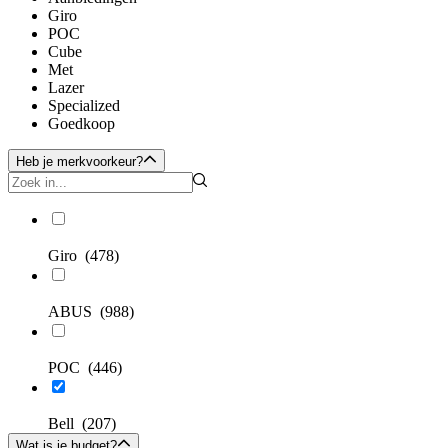
Giro
POC
Cube
Met
Lazer
Specialized
Goedkoop
Heb je merkvoorkeur?
Giro
(478)
ABUS
(988)
POC
(446)
Bell
(207)
Wat is je budget?