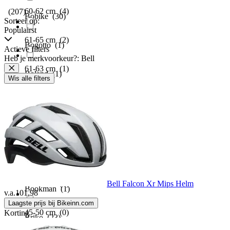
60-62 cm
(4)
(207)
Bobike
(30)
Sorteer op:
Populairst
61-65 cm
(2)
Bogotto
(1)
Actieve filters
Heb je merkvoorkeur?: Bell
61-63 cm
(1)
Boland
(1)
Wis alle filters
Onesize
(4)
Bolle
(44)
2XL
(0)
Bont
(2)
34-37 cm
(0)
Bontrager
(6)
Bell Falcon Xr Mips Helm
44-49 cm
(0)
Bookman
(1)
v.a.
101,98
Laagste prijs bij Bikeinn.com
45-50 cm
(0)
Korting
Briko
(23)