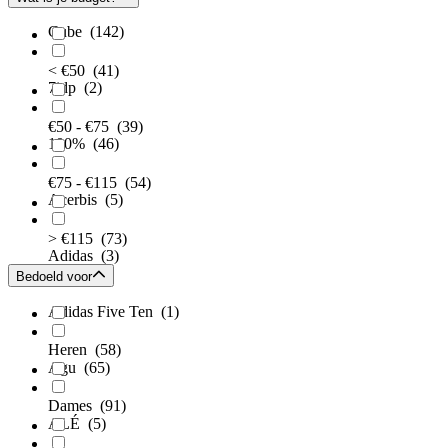
Cube
(142)
< €50
(41)
7idp
(2)
€50 - €75
(39)
100%
(46)
€75 - €115
(54)
Acerbis
(5)
> €115
(73)
Adidas
(3)
Bedoeld voor
Adidas Five Ten
(1)
Heren
(58)
Agu
(65)
Dames
(91)
ALÉ
(5)