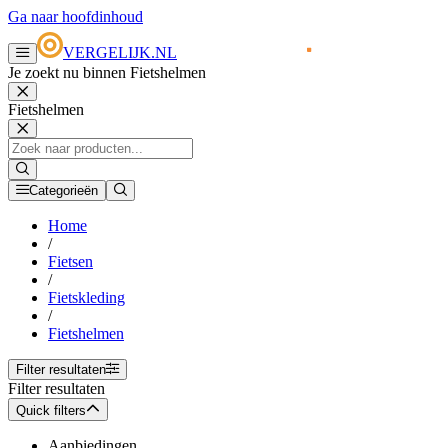
Ga naar hoofdinhoud
VERGELIJK.NL
Je zoekt nu binnen Fietshelmen
Fietshelmen
Categorieën
Home
/
Fietsen
/
Fietskleding
/
Fietshelmen
Filter resultaten
Filter resultaten
Quick filters
Aanbiedingen