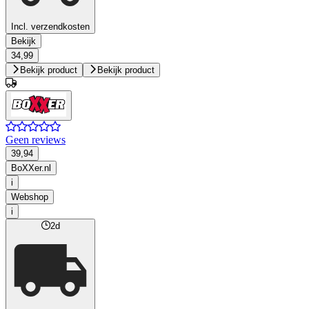
Incl. verzendkosten
Bekijk
34,99
Bekijk product
Bekijk product
Geen reviews
39,94
BoXXer.nl
i
Webshop
i
2d