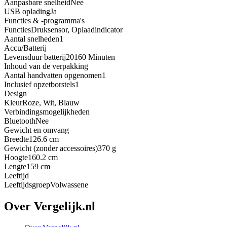
Aanpasbare snelheid
Nee
USB oplading
Ja
Functies & -programma's
Functies
Druksensor, Oplaadindicator
Aantal snelheden
1
Accu/Batterij
Levensduur batterij
20160 Minuten
Inhoud van de verpakking
Aantal handvatten opgenomen
1
Inclusief opzetborstels
1
Design
Kleur
Roze, Wit, Blauw
Verbindingsmogelijkheden
Bluetooth
Nee
Gewicht en omvang
Breedte
126.6 cm
Gewicht (zonder accessoires)
370 g
Hoogte
160.2 cm
Lengte
159 cm
Leeftijd
Leeftijdsgroep
Volwassene
Over Vergelijk.nl