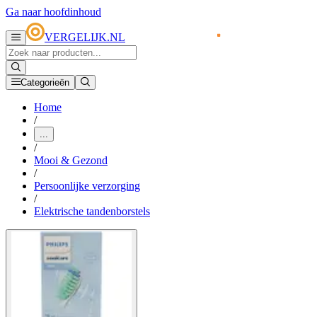
Ga naar hoofdinhoud
VERGELIJK.NL
Categorieën
Home
/
...
/
Mooi & Gezond
/
Persoonlijke verzorging
/
Elektrische tandenborstels