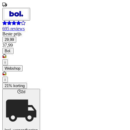
695 reviews
Beste prijs
29,99
37,99
Bol.
i
Webshop
i
21% korting
2d