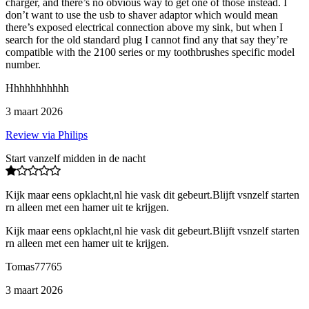
charger, and there’s no obvious way to get one of those instead. I
don’t want to use the usb to shaver adaptor which would mean
there’s exposed electrical connection above my sink, but when I
search for the old standard plug I cannot find any that say they’re
compatible with the 2100 series or my toothbrushes specific model
number.
Hhhhhhhhhhh
3 maart 2026
Review via Philips
Start vanzelf midden in de nacht
Kijk maar eens opklacht,nl hie vask dit gebeurt.Blijft vsnzelf starten
rn alleen met een hamer uit te krijgen.
Kijk maar eens opklacht,nl hie vask dit gebeurt.Blijft vsnzelf starten
rn alleen met een hamer uit te krijgen.
Tomas77765
3 maart 2026