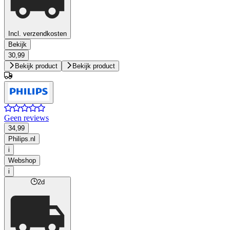
Incl. verzendkosten
Bekijk
30,99
Bekijk product
Bekijk product
Geen reviews
34,99
Philips.nl
i
Webshop
i
2d