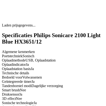
Laden prijsgegevens...
Specificaties Philips Sonicare 2100 Light
Blue HX3651/12
Algemene kenmerken
Poetstechniek
Sonisch
Oplaadmethode
USB, Oplaadstation
Oplaadindicator
Ja
Oplaadstation basis
Ja
Technische details
Bedoeld voor
Volwassenen
Geïntegreerde timer
Ja
Tandenborstel modi
Dagelijke verzorging
Smart brush
Nee
Druksensor
Ja
3D effect
Nee
Sonische technologie
Ja