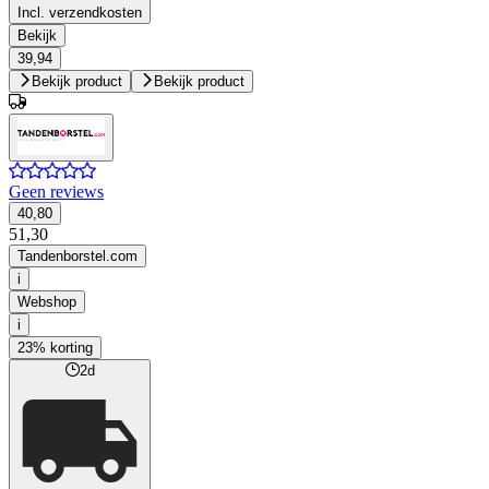
Incl. verzendkosten
Bekijk
39,94
Bekijk product
Bekijk product
Geen reviews
40,80
51,30
Tandenborstel.com
i
Webshop
i
23% korting
2d