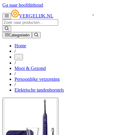
Ga naar hoofdinhoud
VERGELIJK.NL
Categorieën
Home
/
...
/
Mooi & Gezond
/
Persoonlijke verzorging
/
Elektrische tandenborstels