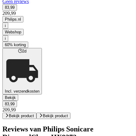
Geen reviews
83,99
209,99
Philips.nl
i
Webshop
i
60% korting
2d
Incl. verzendkosten
Bekijk
83,99
209,99
Bekijk product
Bekijk product
Reviews van Philips Sonicare