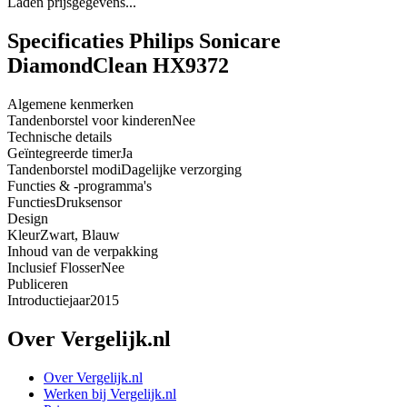
Laden prijsgegevens...
Specificaties Philips Sonicare
DiamondClean HX9372
Algemene kenmerken
Tandenborstel voor kinderen
Nee
Technische details
Geïntegreerde timer
Ja
Tandenborstel modi
Dagelijke verzorging
Functies & -programma's
Functies
Druksensor
Design
Kleur
Zwart, Blauw
Inhoud van de verpakking
Inclusief Flosser
Nee
Publiceren
Introductiejaar
2015
Over Vergelijk.nl
Over Vergelijk.nl
Werken bij Vergelijk.nl