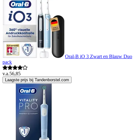
Oral-B iO 3 Zwart en Blauw Duo
pack
v.a.
56,85
Laagste prijs bij Tandenborstel.com