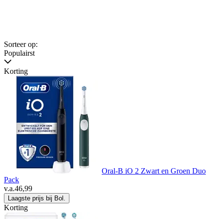
Sorteer op:
Populairst
Korting
Oral-B iO 2 Zwart en Groen Duo
Pack
v.a.
46,99
Laagste prijs bij Bol.
Korting