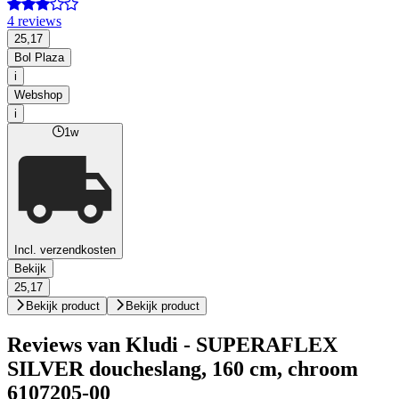
4 reviews
25,17
Bol Plaza
i
Webshop
i
1w
Incl. verzendkosten
Bekijk
25,17
Bekijk product
Bekijk product
Reviews van Kludi - SUPERAFLEX
SILVER doucheslang, 160 cm, chroom
6107205-00