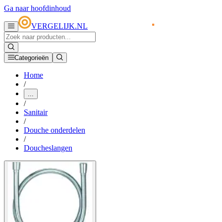
Ga naar hoofdinhoud
VERGELIJK.NL
Categorieën
Home
/
...
/
Sanitair
/
Douche onderdelen
/
Doucheslangen