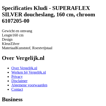
Specificaties Kludi - SUPERAFLEX
SILVER doucheslang, 160 cm, chroom
6107205-00
Gewicht en omvang
Lengte
160 cm
Design
Kleur
Zilver
Materiaal
Kunststof, Roestvrijstaal
Over Vergelijk.nl
Over Vergelijk.nl
Werken bij Vergelijk.nl
Privacy
Disclaimer
Algemene voorwaarden
Contact
Business