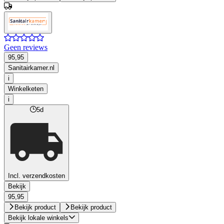
Geen reviews
95,95
Sanitairkamer.nl
i
Winkelketen
i
5d
Incl. verzendkosten
Bekijk
95,95
Bekijk product
Bekijk product
Bekijk lokale winkels