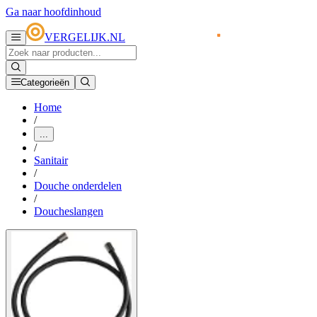
Ga naar hoofdinhoud
VERGELIJK.NL
Categorieën
Home
/
...
/
Sanitair
/
Douche onderdelen
/
Doucheslangen