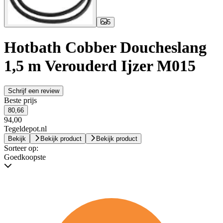
5
Hotbath Cobber Doucheslang
1,5 m Verouderd Ijzer M015
Schrijf een review
Beste prijs
80,66
94,00
Tegeldepot.nl
Bekijk
Bekijk product
Bekijk product
Sorteer op:
Goedkoopste