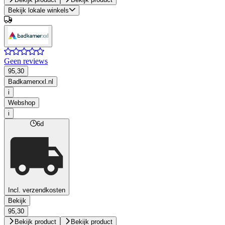
Bekijk lokale winkels
Geen reviews
95,30
Badkamerxxl.nl
i
Webshop
i
6d
Incl. verzendkosten
Bekijk
95,30
Bekijk product
Bekijk product