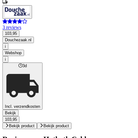
3 reviews
103,95
Douchezaak.nl
i
Webshop
i
3d
Incl. verzendkosten
Bekijk
103,95
Bekijk product
Bekijk product