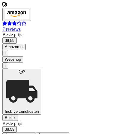
7 reviews
Beste prijs
38,59
Amazon.nl
i
Webshop
i
?
Incl. verzendkosten
Bekijk
Beste prijs
38,59