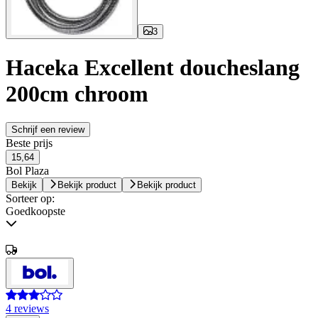
3
Haceka Excellent doucheslang
200cm chroom
Schrijf een review
Beste prijs
15,64
Bol Plaza
Bekijk
Bekijk product
Bekijk product
Sorteer op:
Goedkoopste
4 reviews