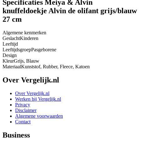
Specificaties Meiya & Alvin
knuffeldoekje Alvin de olifant grijs/blauw
27 cm
Algemene kenmerken
Geslacht
Kinderen
Leeftijd
Leeftijdsgroep
Pasgeborene
Design
Kleur
Grijs, Blauw
Materiaal
Kunststof, Rubber, Fleece, Katoen
Over Vergelijk.nl
Over Vergelijk.nl
Werken bij Vergelijk.nl
Privacy
Disclaimer
Algemene voorwaarden
Contact
Business