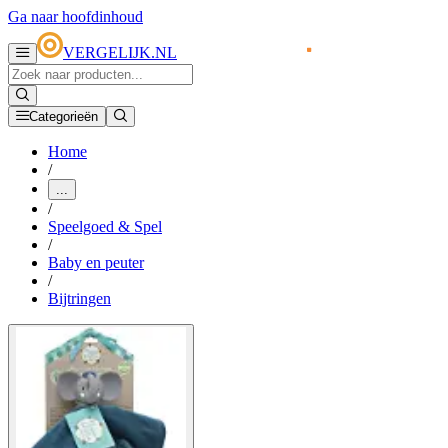
Ga naar hoofdinhoud
VERGELIJK.NL
Categorieën
Home
/
...
/
Speelgoed & Spel
/
Baby en peuter
/
Bijtringen