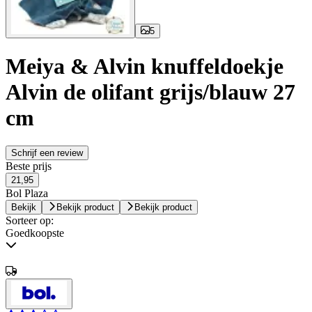
5
Meiya & Alvin knuffeldoekje
Alvin de olifant grijs/blauw 27
cm
Schrijf een review
Beste prijs
21,95
Bol Plaza
Bekijk
Bekijk product
Bekijk product
Sorteer op:
Goedkoopste