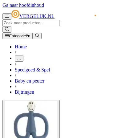
Ga naar hoofdinhoud
VERGELIJK.NL
Categorieën
Home
/
...
/
Speelgoed & Spel
/
Baby en peuter
/
Bijtringen