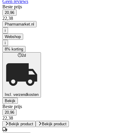
Geen reviews
Beste prijs
20,96
22,38
Pharmamarket.nl
i
Webshop
i
8% korting
2d
Incl. verzendkosten
Bekijk
Beste prijs
20,96
22,38
Bekijk product
Bekijk product