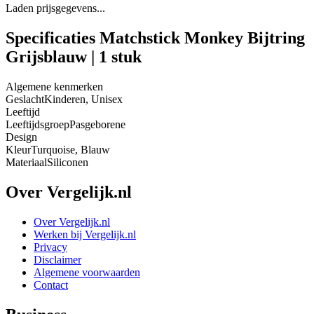
Laden prijsgegevens...
Specificaties Matchstick Monkey Bijtring
Grijsblauw | 1 stuk
Algemene kenmerken
Geslacht
Kinderen, Unisex
Leeftijd
Leeftijdsgroep
Pasgeborene
Design
Kleur
Turquoise, Blauw
Materiaal
Siliconen
Over Vergelijk.nl
Over Vergelijk.nl
Werken bij Vergelijk.nl
Privacy
Disclaimer
Algemene voorwaarden
Contact